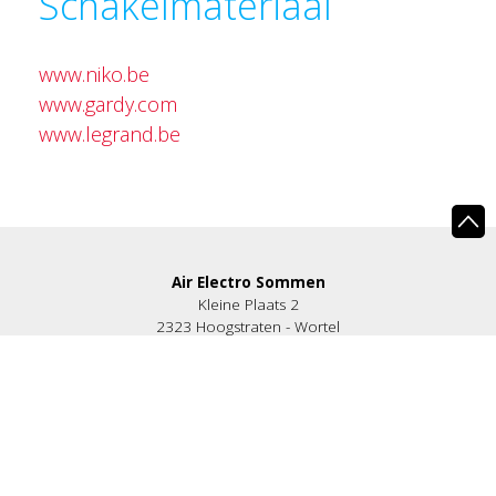
Schakelmateriaal
www.niko.be
www.gardy.com
www.legrand.be
Air Electro Sommen
Kleine Plaats 2
2323 Hoogstraten - Wortel
België
stuur een e-mail
TEL +32 3 295 54 50
MOB +32 473 42 45 11
BTW BE 0821 987 304